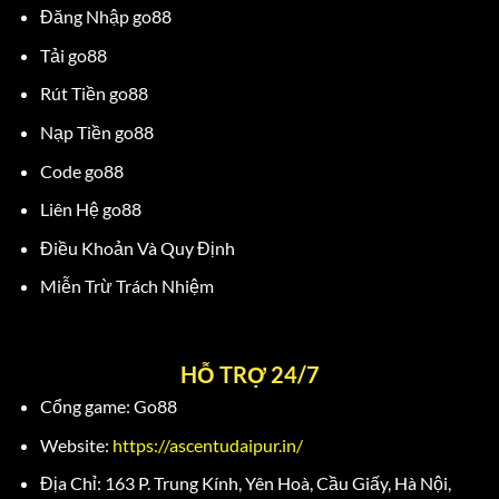
Đăng Nhập go88
Tải go88
Rút Tiền go88
Nạp Tiền go88
Code go88
Liên Hệ go88
Điều Khoản Và Quy Định
Miễn Trừ Trách Nhiệm
HỖ TRỢ 24/7
Cổng game: Go88
Website:
https://ascentudaipur.in/
Địa Chỉ: 163 P. Trung Kính, Yên Hoà, Cầu Giấy, Hà Nội,