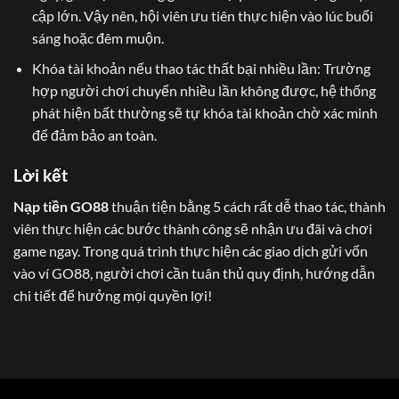
cập lớn. Vậy nên, hội viên ưu tiên thực hiện vào lúc buổi
sáng hoặc đêm muộn.
Khóa tài khoản nếu thao tác thất bại nhiều lần: Trường
hợp người chơi chuyển nhiều lần không được, hệ thống
phát hiện bất thường sẽ tự khóa tài khoản chờ xác minh
để đảm bảo an toàn.
Lời kết
Nạp tiền GO88
thuận tiện bằng 5 cách rất dễ thao tác, thành
viên thực hiện các bước thành công sẽ nhận ưu đãi và chơi
game ngay. Trong quá trình thực hiện các giao dịch gửi vốn
vào ví GO88, người chơi cần tuân thủ quy định, hướng dẫn
chi tiết để hưởng mọi quyền lợi!