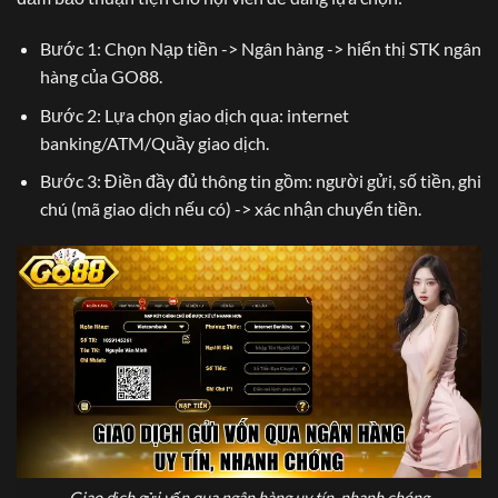
Bước 1: Chọn Nạp tiền -> Ngân hàng -> hiển thị STK ngân
hàng của GO88.
Bước 2: Lựa chọn giao dịch qua: internet
banking/ATM/Quầy giao dịch.
Bước 3: Điền đầy đủ thông tin gồm: người gửi, số tiền, ghi
chú (mã giao dịch nếu có) -> xác nhận chuyển tiền.
Giao dịch gửi vốn qua ngân hàng uy tín, nhanh chóng