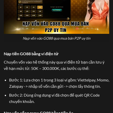
Nạp vốn vào GO88 qua mua bán P2P uy tín
Nạp tiền GO88 bằng ví điện tử
Chuyển vốn vào hệ thống này qua ví điện tử bạn cần lưu ý
về hạn mức từ: 50K – 300.000K, các bước cụ thể:
Bước 1: Lựa chọn 1 trong 3 loại ví gồm: Viettelpay, Momo,
Zalopay -> nhập số vốn cần gửi -> chọn lấy thông tin.
Bước 2: Dùng ứng dụng ví đã chọn để quét QR Code
chuyển khoản.
Nạp vốn cổng game GO88 bằng tiền ảo