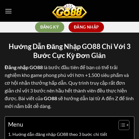
Bỏ
qua
nội
dung
ĐĂNG KÝ
ĐĂNG NHẬP
Hướng Dẫn Đăng Nhập GO88 Chỉ Với 3
Bước Cực Kỳ Đơn Giản
Đăng nhập GO88
là bước đầu tiên để bạn có thể trải
nghiệm kho game phong phú với hơn +1.500 siêu phẩm và
cơ hội nhận thưởng hấp dẫn. Quy trình truy cập rất đơn
giản chỉ với 3 bước nên hầu hết thành viên đều thực hiện
được. Bài viết của
GO88
sẽ hướng dẫn lại từ A đến Z để lính
mới nắm bắt dễ dàng.
Menu
Hướng dẫn đăng nhập GO88 theo 3 bước chi tiết