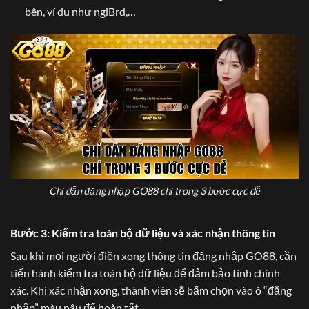
bên, ví dụ như ngiBrd,…
Chỉ dẫn đăng nhập GO88 chỉ trong 3 bước cực dễ
Bước 3: Kiểm tra toàn bộ dữ liệu và xác nhận thông tin
Sau khi mọi người điền xong thông tin đăng nhập GO88, cần
tiến hành kiểm tra toàn bộ dữ liệu để đảm bảo tính chính
xác. Khi xác nhận xong, thành viên sẽ bấm chọn vào ô “đăng
nhập” màu nâu để hoàn tất.