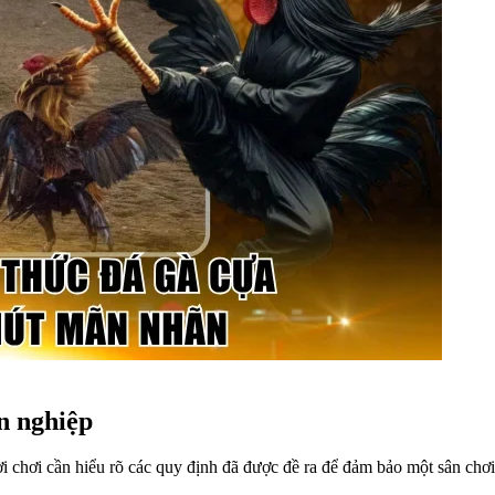
n nghiệp
 chơi cần hiểu rõ các quy định đã được đề ra để đảm bảo một sân chơi