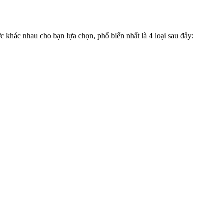
 khác nhau cho bạn lựa chọn, phổ biến nhất là 4 loại sau đây: