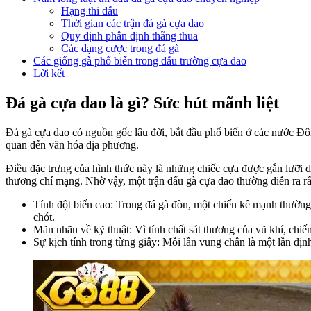
Hạng thi đấu
Thời gian các trận đá gà cựa dao
Quy định phân định thắng thua
Các dạng cược trong đá gà
Các giống gà phổ biến trong đấu trường cựa dao
Lời kết
Đá gà cựa dao là gì? Sức hút mãnh liệt
Đá gà cựa dao có nguồn gốc lâu đời, bắt đầu phổ biến ở các nước Đô
quan đến văn hóa địa phương.
Điều đặc trưng của hình thức này là những chiếc cựa được gắn lưỡi d
thương chí mạng. Nhờ vậy, một trận đấu gà cựa dao thường diễn ra rất
Tính đột biến cao: Trong đá gà đòn, một chiến kê mạnh thường 
chót.
Mãn nhãn về kỹ thuật: Vì tính chất sát thương của vũ khí, chiế
Sự kịch tính trong từng giây: Mỗi lần vung chân là một lần định