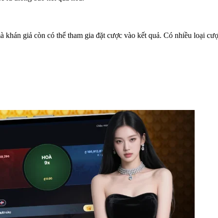
khán giả còn có thể tham gia đặt cược vào kết quả. Có nhiều loại cược