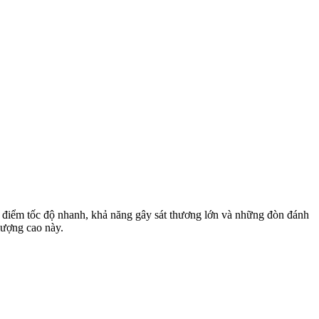
 điểm tốc độ nhanh, khả năng gây sát thương lớn và những đòn đánh
lượng cao này.