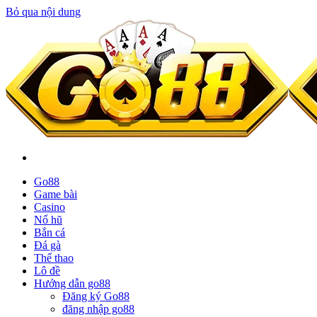
Bỏ qua nội dung
Go88
Game bài
Casino
Nổ hũ
Bắn cá
Đá gà
Thể thao
Lô đề
Hướng dẫn go88
Đăng ký Go88
đăng nhập go88