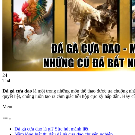
24
Th4
Đá gà cựa dao
là một trong những môn thể thao được ưa chuộng nhấ
quyết liệt, chúng luôn tạo ra cảm giác hồi hộp cực kỳ hấp dẫn. Hãy 
Menu
Đá gà cựa dao là gì? Sức hút mãnh liệt
Nằm lòng luật thi đấu đá gà cựa dao chuyên nghiệp