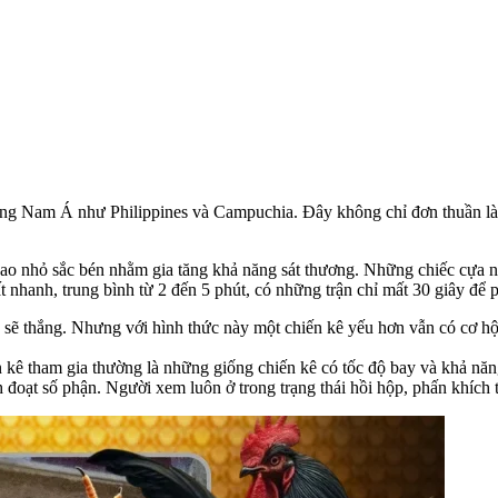
ng Nam Á như Philippines và Campuchia. Đây không chỉ đơn thuần là mộ
ao nhỏ sắc bén nhằm gia tăng khả năng sát thương. Những chiếc cựa này
 nhanh, trung bình từ 2 đến 5 phút, có những trận chỉ mất 30 giây để 
sẽ thắng. Nhưng với hình thức này một chiến kê yếu hơn vẫn có cơ hội
n kê tham gia thường là những giống chiến kê có tốc độ bay và khả năn
 đoạt số phận. Người xem luôn ở trong trạng thái hồi hộp, phấn khích t