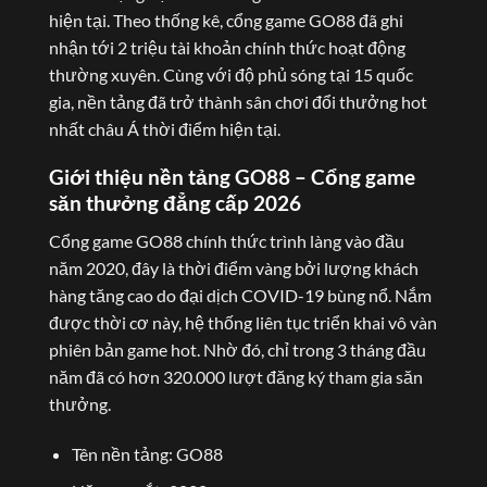
hiện tại. Theo thống kê, cổng game GO88 đã ghi
nhận tới 2 triệu tài khoản chính thức hoạt động
thường xuyên. Cùng với độ phủ sóng tại 15 quốc
gia, nền tảng đã trở thành sân chơi đổi thưởng hot
nhất châu Á thời điểm hiện tại.
Giới thiệu nền tảng GO88 – Cổng game
săn thưởng đẳng cấp 2026
Cổng game GO88 chính thức trình làng vào đầu
năm 2020, đây là thời điểm vàng bởi lượng khách
hàng tăng cao do đại dịch COVID-19 bùng nổ. Nắm
được thời cơ này, hệ thống liên tục triển khai vô vàn
phiên bản game hot. Nhờ đó, chỉ trong 3 tháng đầu
năm đã có hơn 320.000 lượt đăng ký tham gia săn
thưởng.
Tên nền tảng: GO88