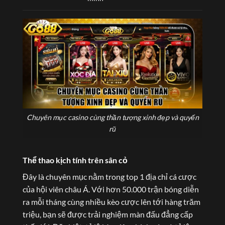
Chuyên mục casino cùng thần tượng xinh đẹp và quyến
rũ
Thể thao kịch tính trên sân cỏ
Đây là chuyên mục nằm trong top 1 địa chỉ cá cược
của hội viên châu Á. Với hơn 50.000 trận bóng diễn
ra mỗi tháng cùng nhiều kèo cược lên tới hàng trăm
triệu, bạn sẽ được trải nghiệm màn đấu đẳng cấp