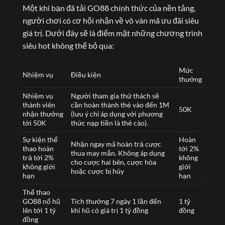
Một khi bạn đã tải GO88 chính thức của nền tảng,
người chơi có cơ hội nhận về vô vàn mã ưu đãi siêu
giá trị. Dưới đây sẽ là điểm mặt những chương trình
siêu hot không thể bỏ qua:
Mức
Nhiệm vụ
Điều kiện
thưởng
Nhiệm vụ
Người tham gia thử thách sẽ
thành viên
cần hoàn thành thẻ vào đến 1M
50K
nhận thưởng
(lưu ý chỉ áp dụng với phương
tới 50K
thức nạp tiền là thẻ cào).
Sự kiện thể
Hoàn
Nhận ngay mã hoàn trả cược
thao hoàn
tới 2%
thua may mắn. Không áp dụng
trả tới 2%
không
cho cược hai bên, cược hòa
không giới
giới
hoặc cược bị hủy
hạn
hạn
Thể thao
GO88 nổ hũ
Tích thưởng 7 ngày 1 lần đến
1 tỷ
lên tới 1 tỷ
khi hũ có giá trị 1 tỷ đồng
đồng
đồng