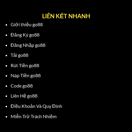
LIÊN KẾT NHANH
Giới thiệu go88
Đăng Ký go88
Đăng Nhập go88
Tải go88
Rút Tiền go88
Nạp Tiền go88
Code go88
Liên Hệ go88
Điều Khoản Và Quy Định
Miễn Trừ Trách Nhiệm