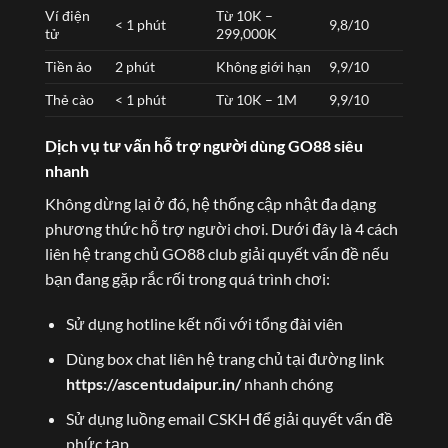
Ví điện
Từ 10K –
< 1 phút
9,8/10
tử
299,000K
Tiền ảo
2 phút
Không giới hạn
9,9/10
Thẻ cào
< 1 phút
Từ 10K – 1M
9,9/10
Dịch vụ tư vấn hỗ trợ người dùng GO88 siêu
nhanh
Không dừng lại ở đó, hệ thống cập nhật đa dạng
phương thức hỗ trợ người chơi. Dưới đây là 4 cách
liên hệ trang chủ GO88 club giải quyết vấn đề nếu
bạn đang gặp rắc rối trong quá trình chơi:
Sử dụng hotline kết nối với tổng đài viên
Dùng box chat liên hệ trang chủ tại đường link
https://ascentudaipur.in/
nhanh chóng
Sử dụng luồng email CSKH để giải quyết vấn đề
phức tạp